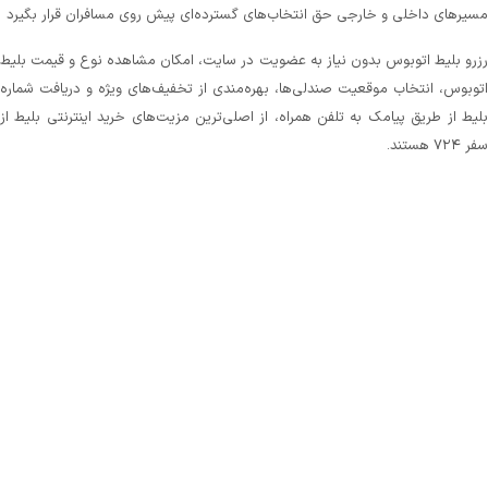
مسیرهای داخلی و خارجی حق انتخاب‌های گسترده‌ای پیش روی مسافران قرار بگیرد
رزرو بلیط اتوبوس بدون نیاز به عضویت در سایت، امکان مشاهده نوع و قیمت بلیط
اتوبوس، انتخاب موقعیت صندلی‌ها، بهره‌مندی از تخفیف‌های ویژه و دریافت شماره‌
بلیط از طریق پیامک به تلفن همراه، از اصلی‌ترین مزیت‌های خرید اینترنتی بلیط از
سفر ۷۲۴ هستند.
تمام این امکانات در کنار پشتیبانی‌ ۲۴ ساعته و سادگی تهیه بلیط اتوبوس، ما را به
سریع‌ترین، امن‌ترین و بهترین سایت برای خرید بلیط اتوبوس تبدیل کرده است.
سامانه سفر۷۲۴ از شما هیچ کارمزدی قبال خرید بلیط دریافت نمی‌کند و همیشه در
تلاش است تا با جلب اعتماد شما از طریق ارائه بهترین سرویس‌ها، بستری را فراهم
کند تا به راحتی و بدون سردرگمی بلیط مورد نیازتان را برای مسیر دلخواه انتخاب و
رزرو کنید.