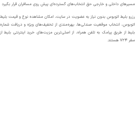
مسیرهای داخلی و خارجی حق انتخاب‌های گسترده‌ای پیش روی مسافران قرار بگیرد
رزرو بلیط اتوبوس بدون نیاز به عضویت در سایت، امکان مشاهده نوع و قیمت بلیط
اتوبوس، انتخاب موقعیت صندلی‌ها، بهره‌مندی از تخفیف‌های ویژه و دریافت شماره‌
بلیط از طریق پیامک به تلفن همراه، از اصلی‌ترین مزیت‌های خرید اینترنتی بلیط از
سفر ۷۲۴ هستند.
تمام این امکانات در کنار پشتیبانی‌ ۲۴ ساعته و سادگی تهیه بلیط اتوبوس، ما را به
سریع‌ترین، امن‌ترین و بهترین سایت برای خرید بلیط اتوبوس تبدیل کرده است.
سامانه سفر۷۲۴ از شما هیچ کارمزدی قبال خرید بلیط دریافت نمی‌کند و همیشه در
تلاش است تا با جلب اعتماد شما از طریق ارائه بهترین سرویس‌ها، بستری را فراهم
کند تا به راحتی و بدون سردرگمی بلیط مورد نیازتان را برای مسیر دلخواه انتخاب و
رزرو کنید.