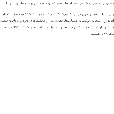
مسیرهای داخلی و خارجی حق انتخاب‌های گسترده‌ای پیش روی مسافران قرار بگیرد
رزرو بلیط اتوبوس بدون نیاز به عضویت در سایت، امکان مشاهده نوع و قیمت بلیط
اتوبوس، انتخاب موقعیت صندلی‌ها، بهره‌مندی از تخفیف‌های ویژه و دریافت شماره‌
بلیط از طریق پیامک به تلفن همراه، از اصلی‌ترین مزیت‌های خرید اینترنتی بلیط از
سفر ۷۲۴ هستند.
تمام این امکانات در کنار پشتیبانی‌ ۲۴ ساعته و سادگی تهیه بلیط اتوبوس، ما را به
سریع‌ترین، امن‌ترین و بهترین سایت برای خرید بلیط اتوبوس تبدیل کرده است.
سامانه سفر۷۲۴ از شما هیچ کارمزدی قبال خرید بلیط دریافت نمی‌کند و همیشه در
تلاش است تا با جلب اعتماد شما از طریق ارائه بهترین سرویس‌ها، بستری را فراهم
کند تا به راحتی و بدون سردرگمی بلیط مورد نیازتان را برای مسیر دلخواه انتخاب و
رزرو کنید.