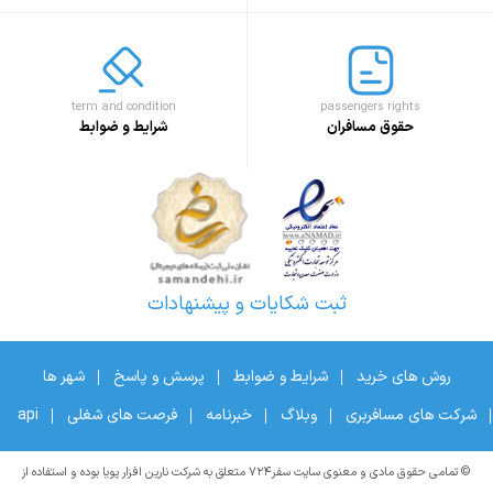
term and condition
passengers rights
حقوق مسافران
شرایط و ضوابط
ثبت شکایات و پیشنهادات
روش های خرید
شرایط و ضوابط
پرسش و پاسخ
شهر ها
شرکت های مسافربری
وبلاگ
خبرنامه
فرصت های شغلی
api
© تمامی حقوق مادی و معنوی سایت سفر۷۲۴ متعلق به شرکت نارین افزار پویا بوده و استفاده از