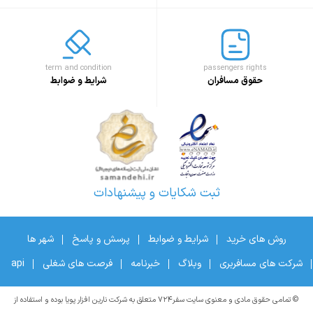
term and condition
passengers rights
حقوق مسافران
شرایط و ضوابط
ثبت شکایات و پیشنهادات
روش های خرید
شرایط و ضوابط
پرسش و پاسخ
شهر ها
شرکت های مسافربری
وبلاگ
خبرنامه
فرصت های شغلی
api
© تمامی حقوق مادی و معنوی سایت سفر۷۲۴ متعلق به شرکت نارین افزار پویا بوده و استفاده از