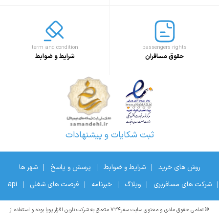
term and condition
passengers rights
حقوق مسافران
شرایط و ضوابط
ثبت شکایات و پیشنهادات
روش های خرید
شرایط و ضوابط
پرسش و پاسخ
شهر ها
شرکت های مسافربری
وبلاگ
خبرنامه
فرصت های شغلی
api
© تمامی حقوق مادی و معنوی سایت سفر۷۲۴ متعلق به شرکت نارین افزار پویا بوده و استفاده از