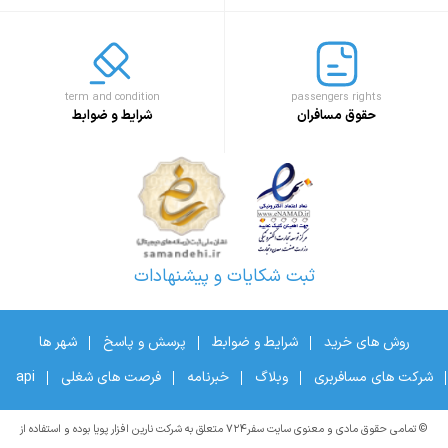
term and condition
passengers rights
حقوق مسافران
شرایط و ضوابط
ثبت شکایات و پیشنهادات
روش های خرید
شرایط و ضوابط
پرسش و پاسخ
شهر ها
شرکت های مسافربری
وبلاگ
خبرنامه
فرصت های شغلی
api
© تمامی حقوق مادی و معنوی سایت سفر۷۲۴ متعلق به شرکت نارین افزار پویا بوده و استفاده از