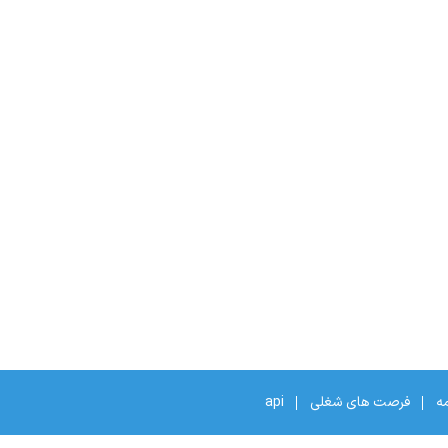
مه
فرصت های شغلی
api