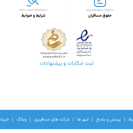
term and condition
passengers rights
حقوق مسافران
شرایط و ضوابط
ثبت شکایات و پیشنهادات
بط
پرسش و پاسخ
شهر ها
شرکت های مسافربری
وبلاگ
خبرنا