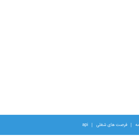
مه
فرصت های شغلی
api