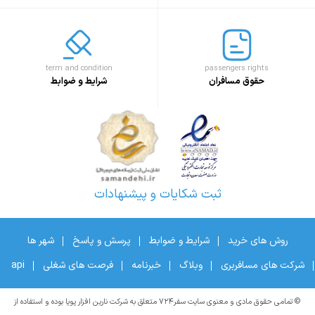
term and condition
passengers rights
حقوق مسافران
شرایط و ضوابط
ثبت شکایات و پیشنهادات
روش های خرید
شرایط و ضوابط
پرسش و پاسخ
شهر ها
شرکت های مسافربری
وبلاگ
خبرنامه
فرصت های شغلی
api
© تمامی حقوق مادی و معنوی سایت سفر۷۲۴ متعلق به شرکت نارین افزار پویا بوده و استفاده از