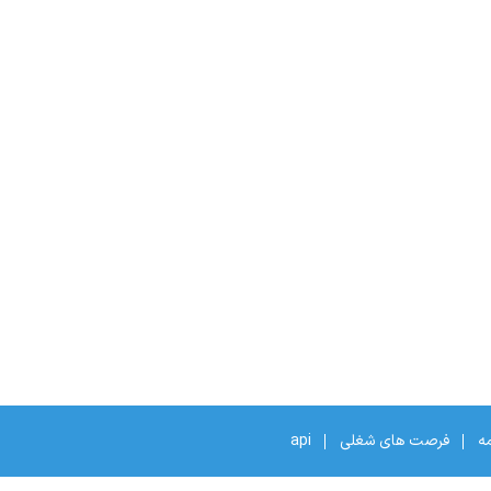
مه
فرصت های شغلی
api