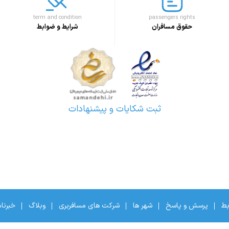
term and condition
passengers rights
حقوق مسافران
شرایط و ضوابط
ثبت شکایات و پیشنهادات
بط
پرسش و پاسخ
شهر ها
شرکت های مسافربری
وبلاگ
خبرنا