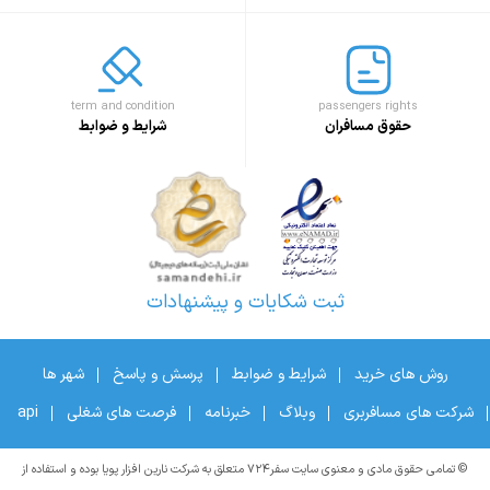
term and condition
passengers rights
حقوق مسافران
شرایط و ضوابط
ثبت شکایات و پیشنهادات
روش های خرید
شرایط و ضوابط
پرسش و پاسخ
شهر ها
شرکت های مسافربری
وبلاگ
خبرنامه
فرصت های شغلی
api
© تمامی حقوق مادی و معنوی سایت سفر۷۲۴ متعلق به شرکت نارین افزار پویا بوده و استفاده از