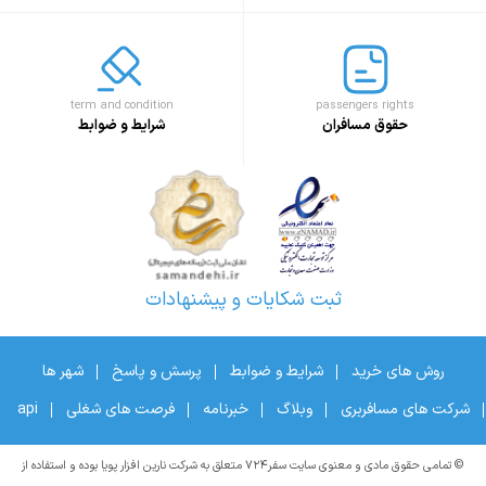
term and condition
passengers rights
حقوق مسافران
شرایط و ضوابط
ثبت شکایات و پیشنهادات
روش های خرید
شرایط و ضوابط
پرسش و پاسخ
شهر ها
شرکت های مسافربری
وبلاگ
خبرنامه
فرصت های شغلی
api
© تمامی حقوق مادی و معنوی سایت سفر۷۲۴ متعلق به شرکت نارین افزار پویا بوده و استفاده از