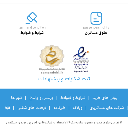
term and condition
passengers rights
حقوق مسافران
شرایط و ضوابط
ثبت شکایات و پیشنهادات
روش های خرید
شرایط و ضوابط
پرسش و پاسخ
شهر ها
شرکت های مسافربری
وبلاگ
خبرنامه
فرصت های شغلی
api
© تمامی حقوق مادی و معنوی سایت سفر۷۲۴ متعلق به شرکت نارین افزار پویا بوده و استفاده از