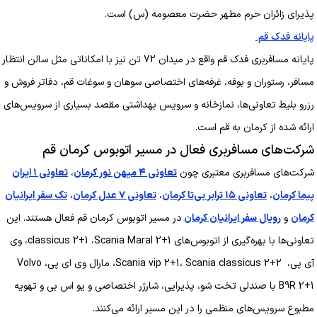
پذیرای زائران حرم مطهر حضرت معصومه (س) است.
پایانه فدک قم
پایانه مسافربری فدک قم واقع در میدان 72 تن نیز با امکاناتی مثل سالن انتظار
مسافر، رستوران و بوفه، غرفه‌های اختصاصی سوهان و سوغات قم، دفاتر فروش و
رزرو بلیط تعاونی‌ها، نمازخانه و سرویس بهداشتی مقصد بسیاری از سرویس‌های
ارائه شده از کرمان به قم است.
شرکت‌های مسافربری فعال در مسیر اتوبوس کرمان قم
شرکت‌های مسافربری معتبری چون
تعاونی ۴ میهن نور کرمان
،
تعاونی ۱ ایران
پیما کرمان
،
تعاونی ۱۵ ترابر بی‌تا کرمان
،
تعاونی ۷ عدل کرمان
،
تک سفر ایرانیان
کرمان
و
رویال سفر ایرانیان کرمان
در مسیر اتوبوس کرمان قم فعال هستند. این
تعاونی‌ها با بهره‌گیری از اتوبوس‌های classicus 2+1 ،Scania Maral 2+1، وی
آی پی، Scania vip 2+1، Scania classicus 2+2، مارال وی ای پی، Volvo
B9R 2+1 با صندلی تخت شو، پذیرایی، شارژر اختصاصی و یو اس بی و تهویه
مطبوع سرویس‌های منظمی را در این مسیر ارائه می‌کنند.