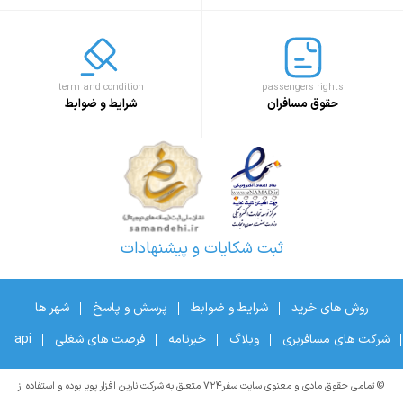
term and condition
passengers rights
حقوق مسافران
شرایط و ضوابط
ثبت شکایات و پیشنهادات
روش های خرید
شرایط و ضوابط
پرسش و پاسخ
شهر ها
شرکت های مسافربری
وبلاگ
خبرنامه
فرصت های شغلی
api
© تمامی حقوق مادی و معنوی سایت سفر۷۲۴ متعلق به شرکت نارین افزار پویا بوده و استفاده از