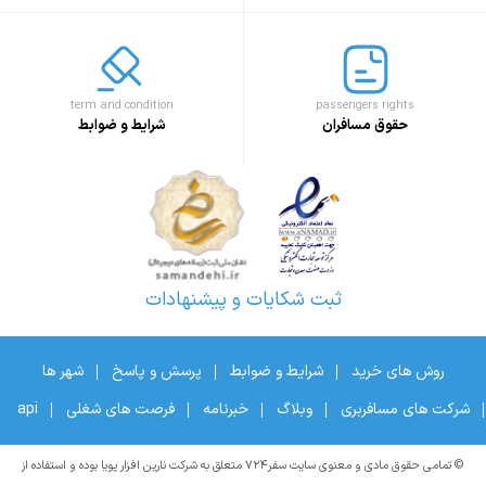
term and condition
passengers rights
حقوق مسافران
شرایط و ضوابط
ثبت شکایات و پیشنهادات
روش های خرید
شرایط و ضوابط
پرسش و پاسخ
شهر ها
شرکت های مسافربری
وبلاگ
خبرنامه
فرصت های شغلی
api
© تمامی حقوق مادی و معنوی سایت سفر۷۲۴ متعلق به شرکت نارین افزار پویا بوده و استفاده از