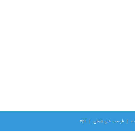
مه
فرصت های شغلی
api