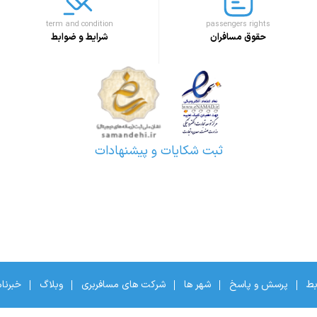
term and condition
passengers rights
حقوق مسافران
شرایط و ضوابط
ثبت شکایات و پیشنهادات
بط
پرسش و پاسخ
شهر ها
شرکت های مسافربری
وبلاگ
خبرنا