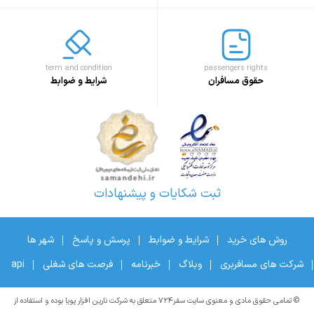
term and condition
passengers rights
حقوق مسافران
شرایط و ضوابط
ثبت شکایات و پیشنهادات
روش های خرید
شرایط و ضوابط
پرسش و پاسخ
شهر ها
شرکت های مسافربری
وبلاگ
خبرنامه
فرصت های شغلی
api
© تمامی حقوق مادی و معنوی سایت سفر۷۲۴ متعلق به شرکت نارین افزار پویا بوده و استفاده از