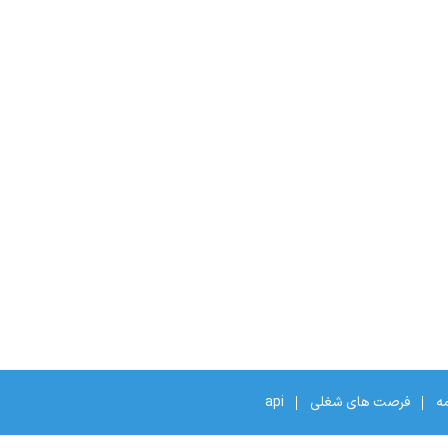
مه
فرصت های شغلی
api