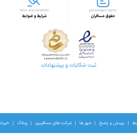
term and condition
passengers rights
حقوق مسافران
شرایط و ضوابط
ثبت شکایات و پیشنهادات
بط
پرسش و پاسخ
شهر ها
شرکت های مسافربری
وبلاگ
خبرنا