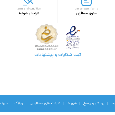
term and condition
passengers rights
حقوق مسافران
شرایط و ضوابط
ثبت شکایات و پیشنهادات
بط
پرسش و پاسخ
شهر ها
شرکت های مسافربری
وبلاگ
خبرنا