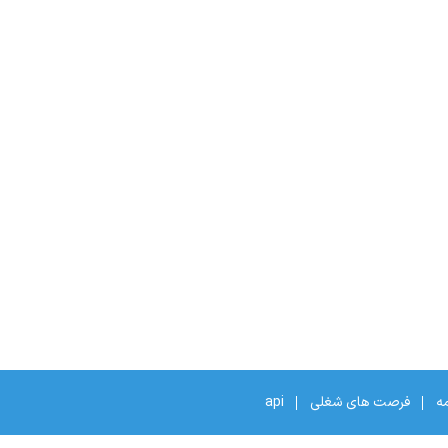
مه
فرصت های شغلی
api