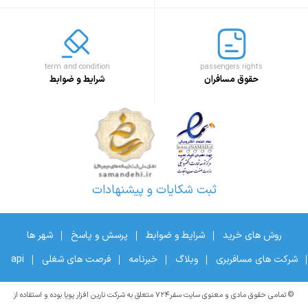
term and condition
passengers rights
حقوق مسافران
شرایط و ضوابط
ثبت شکایات و پیشنهادات
روش های خرید
شرایط و ضوابط
پرسش و پاسخ
شهر ها
شرکت های مسافربری
وبلاگ
خبرنامه
فرصت های شغلی
api
© تمامی حقوق مادی و معنوی سایت سفر۷۲۴ متعلق به شرکت نارین افزار پویا بوده و استفاده از