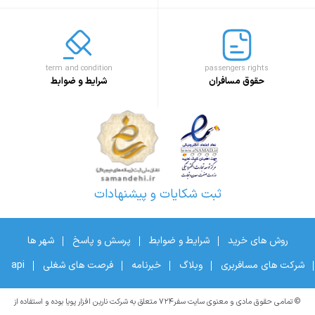
term and condition
passengers rights
حقوق مسافران
شرایط و ضوابط
ثبت شکایات و پیشنهادات
روش های خرید
شرایط و ضوابط
پرسش و پاسخ
شهر ها
شرکت های مسافربری
وبلاگ
خبرنامه
فرصت های شغلی
api
© تمامی حقوق مادی و معنوی سایت سفر۷۲۴ متعلق به شرکت نارین افزار پویا بوده و استفاده از