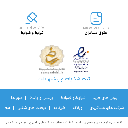
term and condition
passengers rights
حقوق مسافران
شرایط و ضوابط
ثبت شکایات و پیشنهادات
روش های خرید
شرایط و ضوابط
پرسش و پاسخ
شهر ها
شرکت های مسافربری
وبلاگ
خبرنامه
فرصت های شغلی
api
© تمامی حقوق مادی و معنوی سایت سفر۷۲۴ متعلق به شرکت نارین افزار پویا بوده و استفاده از