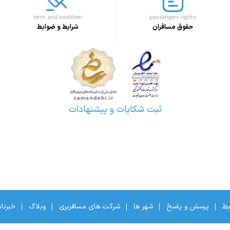
term and condition
passengers rights
حقوق مسافران
شرایط و ضوابط
ثبت شکایات و پیشنهادات
بط
پرسش و پاسخ
شهر ها
شرکت های مسافربری
وبلاگ
خبرنا