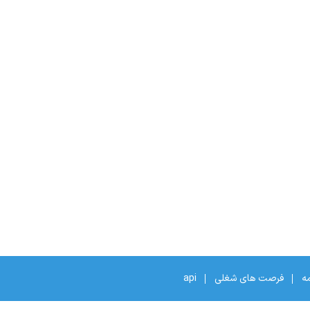
مه
فرصت های شغلی
api