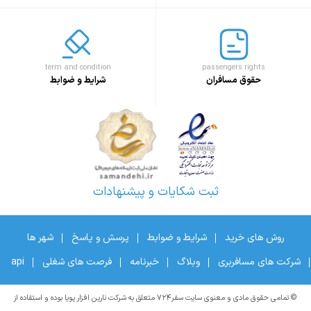
term and condition
passengers rights
حقوق مسافران
شرایط و ضوابط
ثبت شکایات و پیشنهادات
روش های خرید
شرایط و ضوابط
پرسش و پاسخ
شهر ها
شرکت های مسافربری
وبلاگ
خبرنامه
فرصت های شغلی
api
© تمامی حقوق مادی و معنوی سایت سفر۷۲۴ متعلق به شرکت نارین افزار پویا بوده و استفاده از