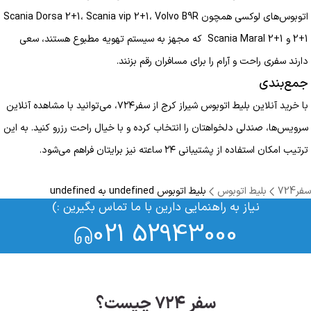
اتوبوس‌های لوکسی همچون Scania Dorsa 2+1، Scania vip 2+1، Volvo B9R
2+1 و Scania Maral 2+1 که مجهز به سیستم تهویه مطبوع هستند، سعی
دارند سفری راحت و آرام را برای مسافران رقم بزنند.
جمع‌بندی
با خرید آنلاین بلیط اتوبوس شیراز کرج از سفر۷۲۴، می‌توانید با مشاهده آنلاین
سرویس‌ها، صندلی دلخواهتان را انتخاب کرده و با خیال راحت رزرو کنید. به این
ترتیب امکان استفاده از پشتیبانی ۲۴ ساعته نیز برایتان فراهم می‌شود.
سفر724
بلیط اتوبوس
بلیط اتوبوس undefined به undefined
نیاز به راهنمایی دارین با ما تماس بگیرین :)
021 52943000
سفر ۷۲۴ چیست؟