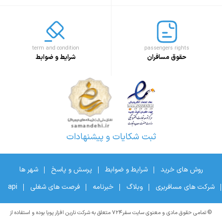
term and condition
passengers rights
حقوق مسافران
شرایط و ضوابط
ثبت شکایات و پیشنهادات
روش های خرید
شرایط و ضوابط
پرسش و پاسخ
شهر ها
شرکت های مسافربری
وبلاگ
خبرنامه
فرصت های شغلی
api
© تمامی حقوق مادی و معنوی سایت سفر۷۲۴ متعلق به شرکت نارین افزار پویا بوده و استفاده از