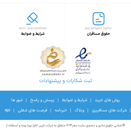
term and condition
passengers rights
حقوق مسافران
شرایط و ضوابط
ثبت شکایات و پیشنهادات
روش های خرید
شرایط و ضوابط
پرسش و پاسخ
شهر ها
شرکت های مسافربری
وبلاگ
خبرنامه
فرصت های شغلی
api
© تمامی حقوق مادی و معنوی سایت سفر۷۲۴ متعلق به شرکت نارین افزار پویا بوده و استفاده از