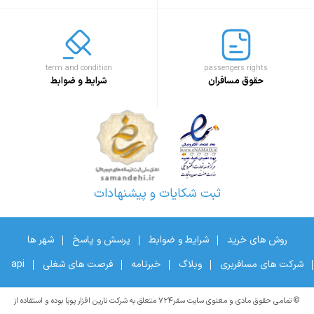
term and condition
passengers rights
حقوق مسافران
شرایط و ضوابط
ثبت شکایات و پیشنهادات
روش های خرید
شرایط و ضوابط
پرسش و پاسخ
شهر ها
شرکت های مسافربری
وبلاگ
خبرنامه
فرصت های شغلی
api
© تمامی حقوق مادی و معنوی سایت سفر۷۲۴ متعلق به شرکت نارین افزار پویا بوده و استفاده از