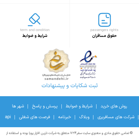
term and condition
passengers rights
حقوق مسافران
شرایط و ضوابط
ثبت شکایات و پیشنهادات
روش های خرید
شرایط و ضوابط
پرسش و پاسخ
شهر ها
شرکت های مسافربری
وبلاگ
خبرنامه
فرصت های شغلی
api
© تمامی حقوق مادی و معنوی سایت سفر۷۲۴ متعلق به شرکت نارین افزار پویا بوده و استفاده از