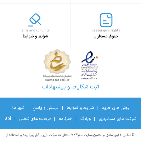
term and condition
passengers rights
حقوق مسافران
شرایط و ضوابط
ثبت شکایات و پیشنهادات
روش های خرید
شرایط و ضوابط
پرسش و پاسخ
شهر ها
شرکت های مسافربری
وبلاگ
خبرنامه
فرصت های شغلی
api
© تمامی حقوق مادی و معنوی سایت سفر۷۲۴ متعلق به شرکت نارین افزار پویا بوده و استفاده از