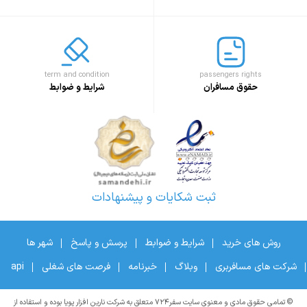
term and condition
passengers rights
حقوق مسافران
شرایط و ضوابط
ثبت شکایات و پیشنهادات
روش های خرید
شرایط و ضوابط
پرسش و پاسخ
شهر ها
شرکت های مسافربری
وبلاگ
خبرنامه
فرصت های شغلی
api
© تمامی حقوق مادی و معنوی سایت سفر۷۲۴ متعلق به شرکت نارین افزار پویا بوده و استفاده از