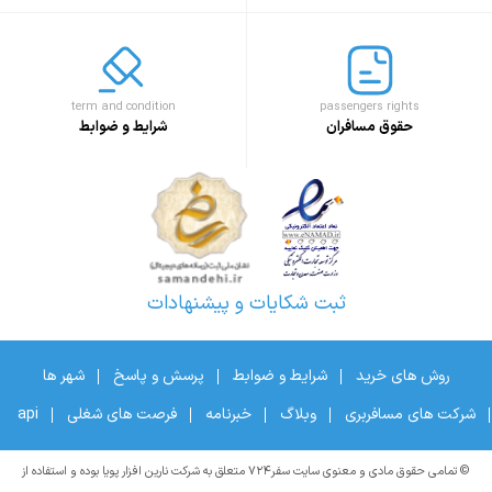
term and condition
passengers rights
حقوق مسافران
شرایط و ضوابط
ثبت شکایات و پیشنهادات
روش های خرید
شرایط و ضوابط
پرسش و پاسخ
شهر ها
شرکت های مسافربری
وبلاگ
خبرنامه
فرصت های شغلی
api
© تمامی حقوق مادی و معنوی سایت سفر۷۲۴ متعلق به شرکت نارین افزار پویا بوده و استفاده از