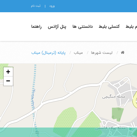
ورود
ثبت نام
م بلیط
کنسلی بلیط
دانستنی ها
پنل آژانس
راهنما
لیست شهرها
میناب
پایانه (ترمینال) میناب
+
−