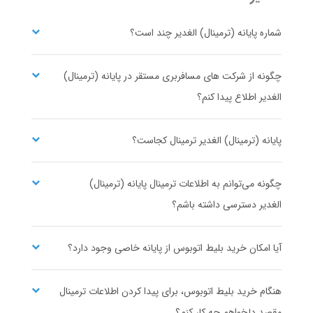
۴
۸۰،۰۰۰،۰۰۰
شروع قیمت از
ریال
شماره پایانه (ترمینال) الغدیر چند است؟
بین المللی گیتی پیما
مشاهده ساعت حرکت و خرید بلیط اتوبوس
تک سفر ایرانیان
چگونه از شرکت های مسافربری مستقر در پایانه (ترمینال)
الغدیر اطلاع پیدا کنم؟
تبریز
یزد
پایانه (ترمینال) الغدیر ترمینال کجاست؟
پایانه مرکزی
پایانه الغدیر
۱
۱۸،۰۰۰،۰۰۰
شروع قیمت از
ریال
تعاونی 12 گیتی نورد
رویال سفر ایرانیان
چگونه می‌توانم به اطلاعات ترمینال پایانه (ترمینال)
مشاهده ساعت حرکت و خرید بلیط اتوبوس
الغدیر دسترسی داشته باشم؟
آیا امکان خرید بلیط اتوبوس از پایانه خاصی وجود دارد؟
تهران
یزد
هنگام خرید بلیط اتوبوس، برای پیدا کردن اطلاعات ترمینال
پایانه بیهقی (آرژانتین)
پایانه الغدیر
همسفر
تعاونی 4 میهن نور
مقصد دلخواهم چه کار کنم؟