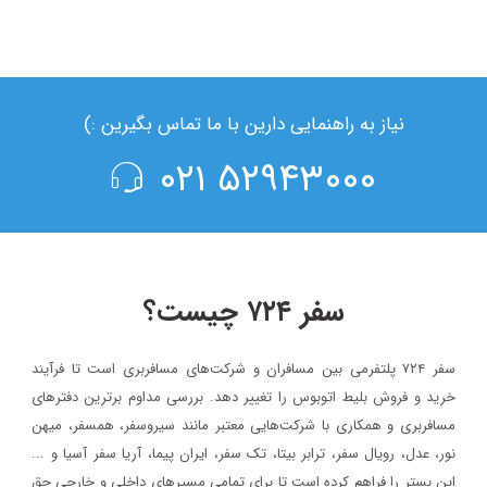
۳
۷،۰۳۰،۰۰۰
شروع قیمت از
ریال
مشاهده ساعت حرکت و خرید بلیط اتوبوس
تعاونی 16 جهان گشت مهر
تعاونی 15 ترابر بی تا
نیاز به راهنمایی دارین با ما تماس بگیرین :)
۵۲۹۴۳۰۰۰ ۰۲۱
قائم شهر
یزد
پایانه دولت
پایانه الغدیر
۱
۱۵،۷۰۰،۰۰۰
شروع قیمت از
ریال
تعاونی 8 لوان نور
تعاونی 16 جهان گشت مهر
مشاهده ساعت حرکت و خرید بلیط اتوبوس
سفر ۷۲۴ چیست؟
سفر ۷۲۴ پلتفرمی بین مسافران و شرکت‌های مسافربری است تا فرآیند
خرید و فروش بلیط اتوبوس را تغییر دهد. بررسی مداوم برترین دفترهای
کاشمر
یزد
مسافربری و همکاری با شرکت‌هایی معتبر مانند سیروسفر، همسفر، میهن‌
پایانه کاشمر
پایانه الغدیر
نور، عدل، رویال سفر، ترابر بیتا، تک سفر، ایران پیما، آریا سفر آسیا و ...
این بستر را فراهم کرده است تا برای تمامی مسیرهای داخلی و خارجی حق