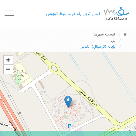
oggle
آسان ترین راه خرید بلیط اتوبوس
gation
لیست شهرها
یزد
پایانه (ترمینال) الغدیر
+
−