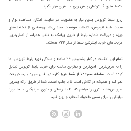
جوان سير ايثار
تعاونی 7 عدل
۱
۱۰،۱۳۵،۰۰۰
شروع قیمت از
ریال
انتخاب‌های گسترده‌ای پیش روی مسافران قرار بگیرد.
مشاهده ساعت حرکت و خرید بلیط اتوبوس
رزرو بلیط اتوبوس بدون نیاز به عضویت در سایت، امکان مشاهده نوع و
قیمت بلیط اتوبوس، انتخاب موقعیت صندلی‌ها، بهره‌مندی از تخفیف‌های
ویژه و دریافت شماره‌ بلیط از طریق پیامک به تلفن همراه، از اصلی‌ترین
مزیت‌های خرید اینترنتی بلیط از سفر ۷۲۴ هستند.
کرمان
یزد
پایانه آدینه
پایانه الغدیر
تمام این امکانات در کنار پشتیبانی‌ ۲۴ ساعته و سادگی تهیه بلیط اتوبوس، ما
را به سریع‌ترین، امن‌ترین و بهترین سایت برای خرید بلیط اتوبوس تبدیل
۲
۳،۸۵۰،۰۰۰
شروع قیمت از
ریال
کرده است. سامانه سفر۷۲۴ از شما هیچ کارمزدی قبال خرید بلیط دریافت
مشاهده ساعت حرکت و خرید بلیط اتوبوس
نمی‌کند و همیشه در تلاش است تا با جلب اعتماد شما از طریق ارائه بهترین
سرویس‌ها، بستری را فراهم کند تا به راحتی و بدون سردرگمی بلیط مورد
نیازتان را برای مسیر دلخواه انتخاب و رزرو کنید.
کرمانشاه
یزد
پایانه کرمانشاه
پایانه الغدیر