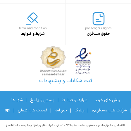
term and condition
passengers rights
حقوق مسافران
شرایط و ضوابط
ثبت شکایات و پیشنهادات
روش های خرید
شرایط و ضوابط
پرسش و پاسخ
شهر ها
شرکت های مسافربری
وبلاگ
خبرنامه
فرصت های شغلی
api
© تمامی حقوق مادی و معنوی سایت سفر۷۲۴ متعلق به شرکت نارین افزار پویا بوده و استفاده از