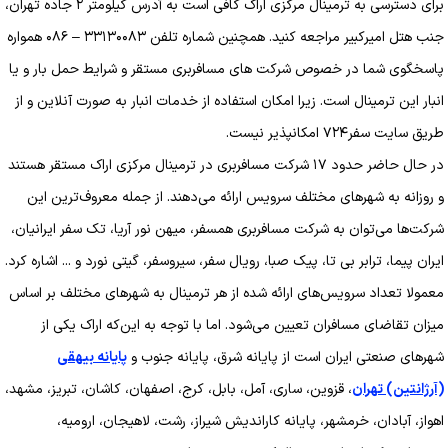
برای دسترسی به ترمینال مرکزی اراک کافی است به آدرس کیلومتر ۲ جاده تهران،
جنب هتل امیرکبیر مراجعه کنید. همچنین شماره تلفن ۳۳۱۳۰۰۸۳ – ۰۸۶ همواره
پاسخگوی شما در خصوص شرکت های مسافربری مستقر و شرایط حمل بار و یا
انبار این ترمینال است. زیرا امکان استفاده از خدمات انبار به صورت آنلاین و از
طریق سایت سفر۷۲۴ امکانپذیر نیست.
در حال حاضر حدود ۱۷ شرکت مسافربری در ترمینال مرکزی اراک مستقر هستند
و روزانه به شهرهای مختلف سرویس ارائه می‌دهند. از جمله معروف‌ترین این
شرکت‌ها می‌توان به شرکت مسافربری همسفر، میهن نور آریا، تک سفر ایرانیان،
ایران پیما، ترابر بی تا، پیک صبا، رویال سفر، سیروسفر، گیتی نورد و ... اشاره کرد.
معمولا تعداد سرویس‌های ارائه شده از هر ترمینال به شهرهای مختلف بر اساس
میزان تقاضای مسافران تعیین می‌شود. اما با توجه به این‌که اراک یکی از
شهرهای صنعتی ایران است از پایانه شرق، پایانه جنوب و
پایانه بیهقی
(آرژانتین) تهران
، قزوین، ساری، آمل، بابل، کرج، اصفهان، کاشان، تبریز، مشهد،
اهواز، آبادان، خرمشهر، پایانه کاراندیش شیراز، رشت، لاهیجان، ارومیه،