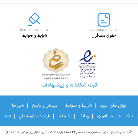
term and condition
passengers rights
حقوق مسافران
شرایط و ضوابط
ثبت شکایات و پیشنهادات
روش های خرید
شرایط و ضوابط
پرسش و پاسخ
شهر ها
شرکت های مسافربری
وبلاگ
خبرنامه
فرصت های شغلی
api
© تمامی حقوق مادی و معنوی سایت سفر۷۲۴ متعلق به شرکت نارین افزار پویا بوده و استفاده از