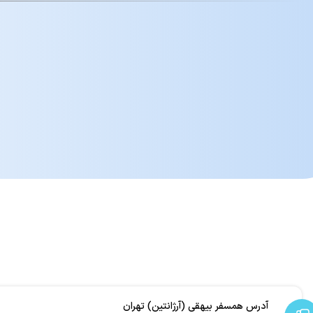
آدرس همسفر بیهقی (آرژانتین) تهران