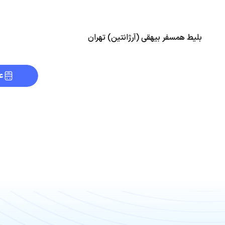
بلیط همسفر بیهقی (آرژانتین) تهران
ع