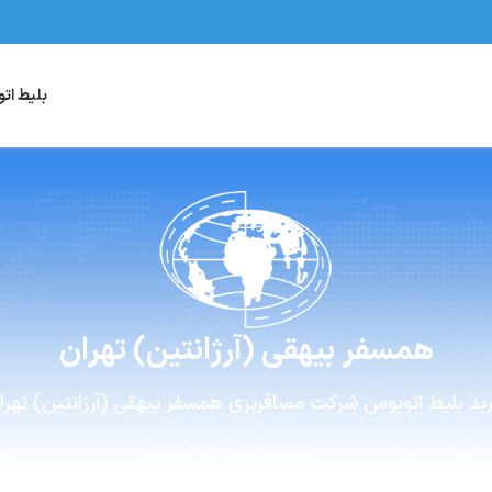
بلیط ات
همسفر
بیهقی (آرژانتین) تهران
ید بلیط اتوبوس
شرکت مسافربری
همسفر
بیهقی (آرژانتین) تهرا