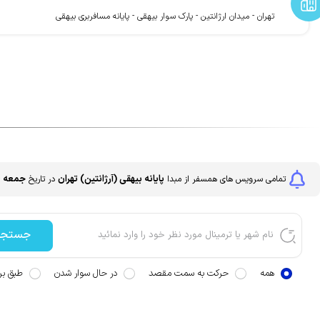
تهران - میدان ارژانتین - پارک سوار بیهقی - پایانه مسافربری بیهقی
پایانه بیهقی (آرژانتین)
تهران
جمعه 1405/05/16
تمامی سرویس های
همسفر
از مبدا
در تاریخ
جستجو
همه
حرکت به سمت مقصد
در حال سوار شدن
طبق برن