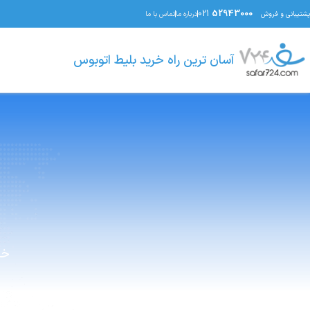
021
52943000
پشتیبانی و فروش
درباره ما
تماس با ما
آسان ترین راه خرید بلیط اتوبوس
خر