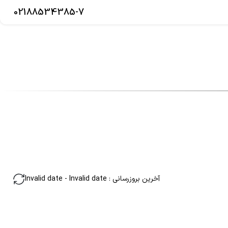
02188534385-7
آخرین بروزرسانی
:
Invalid date
-
Invalid date