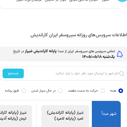
طلاعات سرویس‌های روزانه
سیروسفر ایران
کاراندیش
پایانه کاراندیش
شیراز
تمامی سرویس های
سیروسفر ایران
از مبدا
در تاریخ
یک‌شنبه 1405/05/18
جستجو
همه
حرکت به سمت مقصد
در حال سوار شدن
طبق برنامه
(پایانه کاراندیش)
(پایانه کارا
شیراز
شیراز
شهر مبدأ
(پایانه لامرد)
(پایانه آدینه
لامرد
کرمان