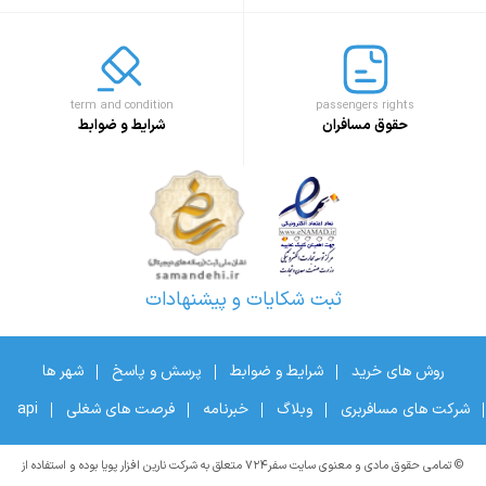
term and condition
passengers rights
حقوق مسافران
شرایط و ضوابط
ثبت شکایات و پیشنهادات
روش های خرید
شرایط و ضوابط
پرسش و پاسخ
شهر ها
شرکت های مسافربری
وبلاگ
خبرنامه
فرصت های شغلی
api
© تمامی حقوق مادی و معنوی سایت سفر۷۲۴ متعلق به شرکت نارین افزار پویا بوده و استفاده از