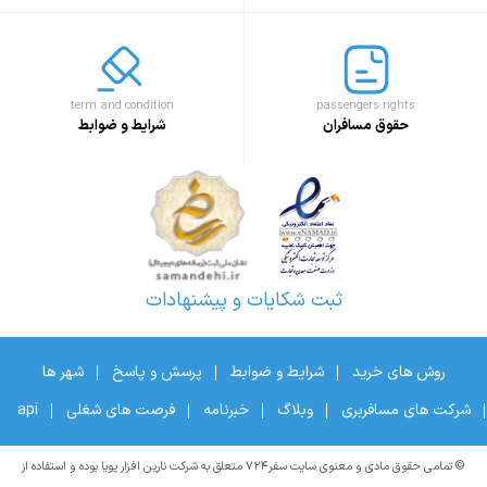
term and condition
passengers rights
حقوق مسافران
شرایط و ضوابط
ثبت شکایات و پیشنهادات
روش های خرید
شرایط و ضوابط
پرسش و پاسخ
شهر ها
شرکت های مسافربری
وبلاگ
خبرنامه
فرصت های شغلی
api
© تمامی حقوق مادی و معنوی سایت سفر۷۲۴ متعلق به شرکت نارین افزار پویا بوده و استفاده از