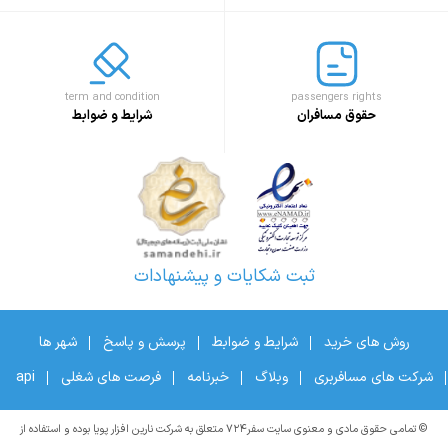
term and condition
passengers rights
حقوق مسافران
شرایط و ضوابط
ثبت شکایات و پیشنهادات
روش های خرید
شرایط و ضوابط
پرسش و پاسخ
شهر ها
شرکت های مسافربری
وبلاگ
خبرنامه
فرصت های شغلی
api
© تمامی حقوق مادی و معنوی سایت سفر۷۲۴ متعلق به شرکت نارین افزار پویا بوده و استفاده از