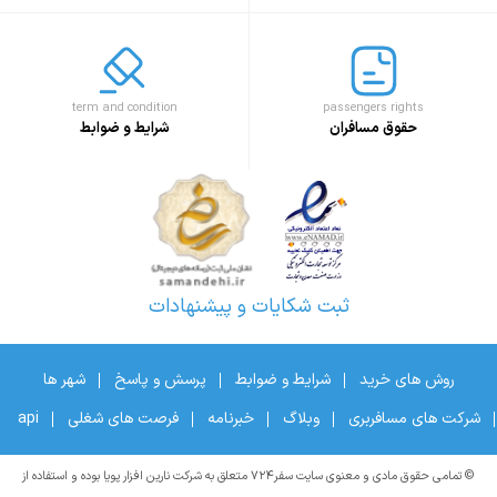
term and condition
passengers rights
حقوق مسافران
شرایط و ضوابط
ثبت شکایات و پیشنهادات
روش های خرید
شرایط و ضوابط
پرسش و پاسخ
شهر ها
شرکت های مسافربری
وبلاگ
خبرنامه
فرصت های شغلی
api
© تمامی حقوق مادی و معنوی سایت سفر۷۲۴ متعلق به شرکت نارین افزار پویا بوده و استفاده از