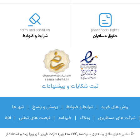
term and condition
passengers rights
حقوق مسافران
شرایط و ضوابط
ثبت شکایات و پیشنهادات
روش های خرید
شرایط و ضوابط
پرسش و پاسخ
شهر ها
شرکت های مسافربری
وبلاگ
خبرنامه
فرصت های شغلی
api
© تمامی حقوق مادی و معنوی سایت سفر۷۲۴ متعلق به شرکت نارین افزار پویا بوده و استفاده از