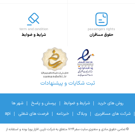
term and condition
passengers rights
حقوق مسافران
شرایط و ضوابط
ثبت شکایات و پیشنهادات
روش های خرید
شرایط و ضوابط
پرسش و پاسخ
شهر ها
شرکت های مسافربری
وبلاگ
خبرنامه
فرصت های شغلی
api
© تمامی حقوق مادی و معنوی سایت سفر۷۲۴ متعلق به شرکت نارین افزار پویا بوده و استفاده از