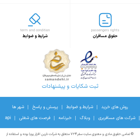
term and condition
passengers rights
حقوق مسافران
شرایط و ضوابط
ثبت شکایات و پیشنهادات
روش های خرید
شرایط و ضوابط
پرسش و پاسخ
شهر ها
شرکت های مسافربری
وبلاگ
خبرنامه
فرصت های شغلی
api
© تمامی حقوق مادی و معنوی سایت سفر۷۲۴ متعلق به شرکت نارین افزار پویا بوده و استفاده از