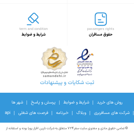
term and condition
passengers rights
حقوق مسافران
شرایط و ضوابط
ثبت شکایات و پیشنهادات
روش های خرید
شرایط و ضوابط
پرسش و پاسخ
شهر ها
شرکت های مسافربری
وبلاگ
خبرنامه
فرصت های شغلی
api
© تمامی حقوق مادی و معنوی سایت سفر۷۲۴ متعلق به شرکت نارین افزار پویا بوده و استفاده از