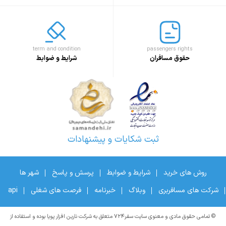
term and condition
passengers rights
حقوق مسافران
شرایط و ضوابط
ثبت شکایات و پیشنهادات
روش های خرید
شرایط و ضوابط
پرسش و پاسخ
شهر ها
شرکت های مسافربری
وبلاگ
خبرنامه
فرصت های شغلی
api
© تمامی حقوق مادی و معنوی سایت سفر۷۲۴ متعلق به شرکت نارین افزار پویا بوده و استفاده از